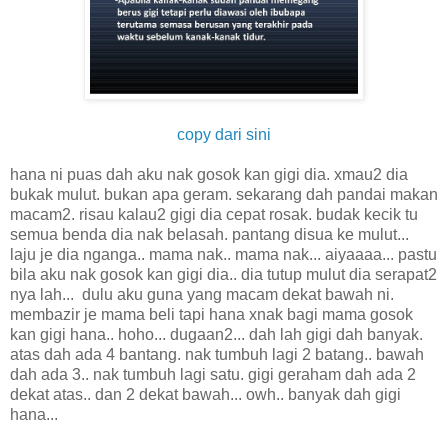
copy dari sini
hana ni puas dah aku nak gosok kan gigi dia. xmau2 dia
bukak mulut. bukan apa geram. sekarang dah pandai makan
macam2. risau kalau2 gigi dia cepat rosak. budak kecik tu
semua benda dia nak belasah. pantang disua ke mulut...
laju je dia nganga.. mama nak.. mama nak... aiyaaaa... pastu
bila aku nak gosok kan gigi dia.. dia tutup mulut dia serapat2
nya lah... dulu aku guna yang macam dekat bawah ni.
membazir je mama beli tapi hana xnak bagi mama gosok
kan gigi hana.. hoho... dugaan2... dah lah gigi dah banyak.
atas dah ada 4 bantang. nak tumbuh lagi 2 batang.. bawah
dah ada 3.. nak tumbuh lagi satu. gigi geraham dah ada 2
dekat atas.. dan 2 dekat bawah... owh.. banyak dah gigi
hana...