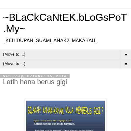
~BLaCkCaNtEK.bLoGsPoT
.My~
_KEHIDUPAN_SUAMI_ANAK2_MAKABAH_
▼
▼
Saturday, October 25, 2014
Latih hana berus gigi