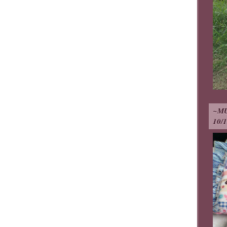
~M
10/