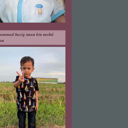
ammad haziq iman bin mohd
an