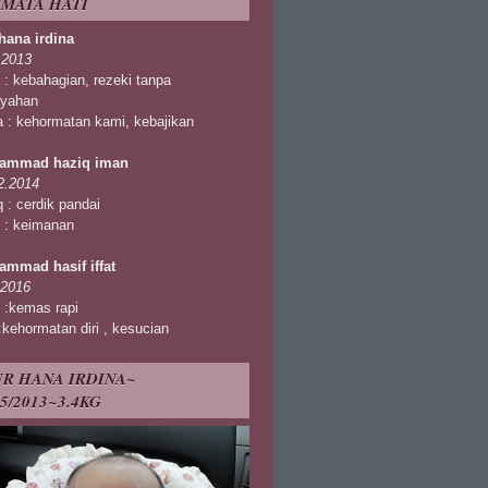
MATA HATI
hana irdina
.2013
 : kebahagian, rezeki tanpa
yahan
na : kehormatan kami, kebajikan
ammad haziq iman
2.2014
q : cerdik pandai
 : keimanan
mmad hasif iffat
.2016
f :kemas rapi
 :kehormatan diri , kesucian
R HANA IRDINA~
05/2013~3.4KG