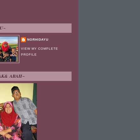
YU~
NORHIDAYU
VIEW MY COMPLETE
PROFILE
AK& ABAH~