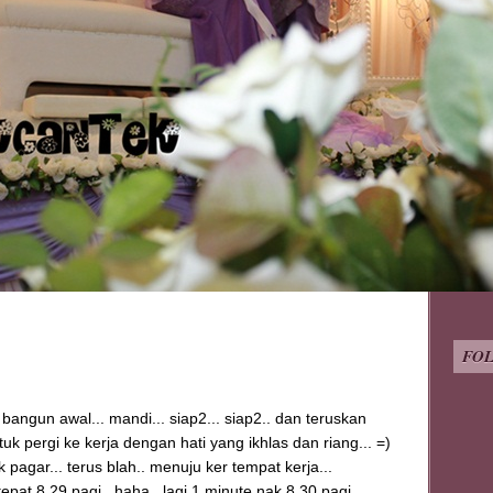
FO
. bangun awal... mandi... siap2... siap2.. dan teruskan
tuk pergi ke kerja dengan hati yang ikhlas dan riang... =)
k pagar... terus blah.. menuju ker tempat kerja...
tepat 8.29 pagi.. haha.. lagi 1 minute nak 8.30 pagi..