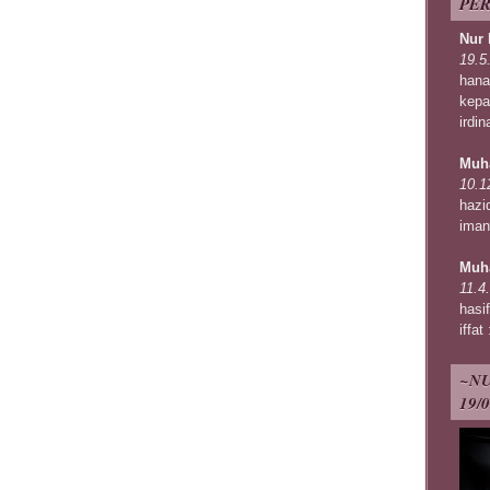
PER
Nur 
19.5
hana
kepa
irdi
Muh
10.1
hazi
iman
Muha
11.4
hasi
iffat
~NU
19/