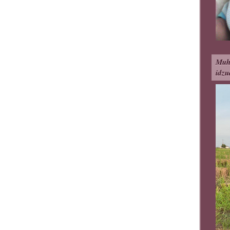
Muh
idzu