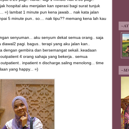
k hospital aku menjalan kan operasi bagi surat tunjuk
. =) lambat 1 minute pun kena jawab... nak kata jalan
pai 5 minute pun.. so.... nak tipu?? memang kena lah kau
~A
engan senyuman... aku senyum dekat semua orang.. saja
 diawal2 pagi. bagus.. terapi yang aku jalan kan..
rja dengan gembira dan bersemangat sekali..keadaan
 outpatient 4 orang sahaja yang bekerja.. semua
outpatient.. inpatient n discharge.saling menolong... time
daan yang happy... =)
~M