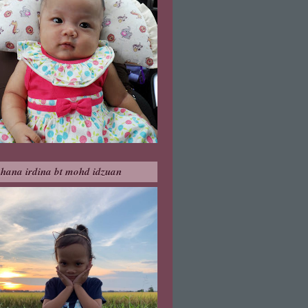
hana irdina bt mohd idzuan