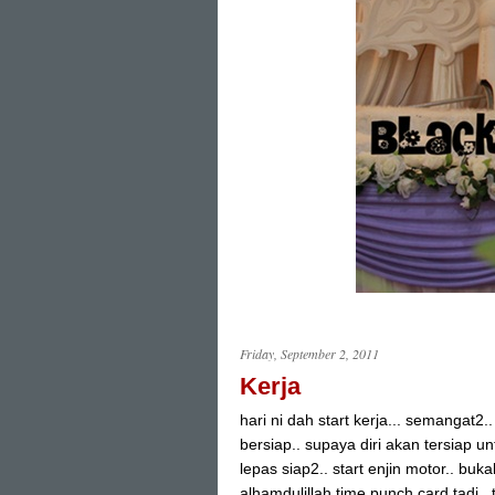
Friday, September 2, 2011
Kerja
hari ni dah start kerja... semangat2.
bersiap.. supaya diri akan tersiap un
lepas siap2.. start enjin motor.. buka
alhamdulillah time punch card tadi.. 