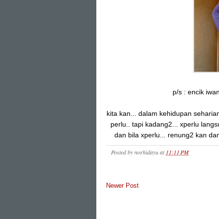
p/s : encik iwa
kita kan... dalam kehidupan seharian n
perlu.. tapi kadang2... xperlu langs
dan bila xperlu... renung2 kan dan
Posted by
norhidayu
at
11:11 PM
Newer Post