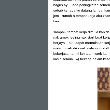
bagus ayu.. ade peningkatan semenja
sebab kenapa ko datang lambat kan..
jem.. rumah n tempat kerja aku xsam
kan.
sampai2 tempat kerja dimula kan d
nak amek feeling nak start buat kerja
berjaya... aku dapat memulakan ke
masih boleh dikawal. walaupun staff
bekerjasama.. ni lah team work kan..
kasih semua.. =) bekerja dalam kea