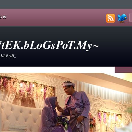
G IN
tEK.bLoGsPoT.My~
AKABAH_