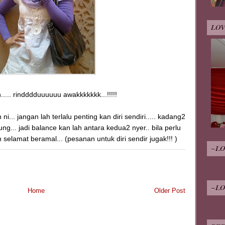
LOV
n..... rindddduuuuuu awakkkkkkk...!!!!!
i... jangan lah terlalu penting kan diri sendiri..... kadang2
ung... jadi balance kan lah antara kedua2 nyer.. bila perlu
 selamat beramal... (pesanan untuk diri sendir jugak!!! )
~LO
~LO
Home
Older Post